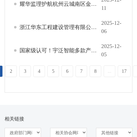
耀华监理护航杭州云城南区金手指A塔楼320米封顶
11
2025-12-
浙江华东工程建设管理有限公司承建的 安徽长九（神山）灰岩矿项目荣获2025年度全国优秀工程勘察设计奖
06
2025-12-
国家级认可！宇泛智能多款产品入选工信部《先进安全应急装备推广目录（工业领域2025版）》
05
2
3
4
5
6
7
8
...
17
相关链接