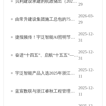
贝利建设承建的杭政储出（2025）145号地块项目举行开工仪式
29
2026-03-
由常升建设集团施工总包的75号地块项目地下室施工全面推进 冲出“正负零”在即
29
2025-12-
捷报频传！宇泛智能AI照明节能方案连获两项行业创新大奖
31
2025-12-
奋进“十四五”、启航“十五五”——华和建设常态化项目专题会，护航企业行稳致远
31
2025-12-
宇泛智能产品入选2025年浙江省首版次软件，以AI大模型筑牢建造安全新防线
11
2025-12-
蓝宸数联与浙江睿秋工程管理有限公司正式签署城市合伙人协议
11
2025-12-