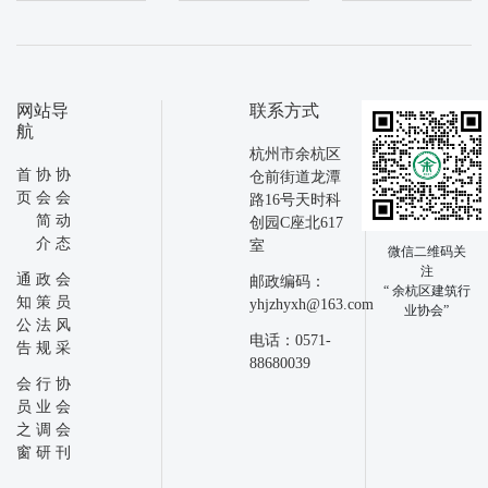
网站导
联系方式
航
杭州市余杭区
首
协
协
仓前街道龙潭
页
会
会
路16号天时科
简
动
创园C座北617
介
态
室
微信二维码关
注
通
政
会
邮政编码：
“ 余杭区建筑行
知
策
员
yhjzhyxh@163.com
业协会”
公
法
风
电话：0571-
告
规
采
88680039
会
行
协
员
业
会
之
调
会
窗
研
刊