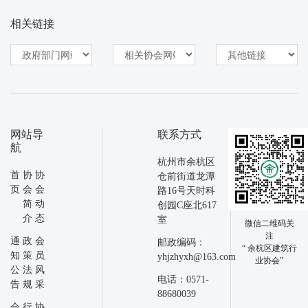
相关链接
网站导
联系方式
航
杭州市余杭区
首
协
协
仓前街道龙潭
页
会
会
路16号天时科
简
动
创园C座北617
介
态
室
微信二维码关
注
通
政
会
邮政编码：
“ 余杭区建筑行
知
策
员
yhjzhyxh@163.com
业协会”
公
法
风
电话：0571-
告
规
采
88680039
会
行
协